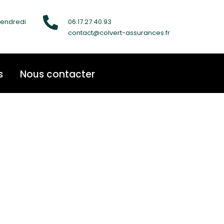
vendredi
06.17.27.40.93
contact@colvert-assurances.fr
s
Nous contacter