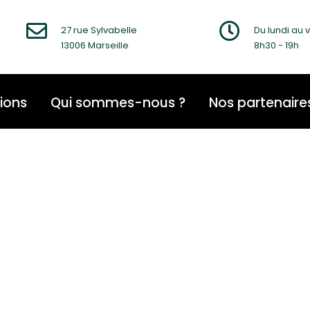
27 rue Sylvabelle
Du lundi au 
13006 Marseille
8h30 - 19h
ions
Qui sommes-nous ?
Nos partenaire