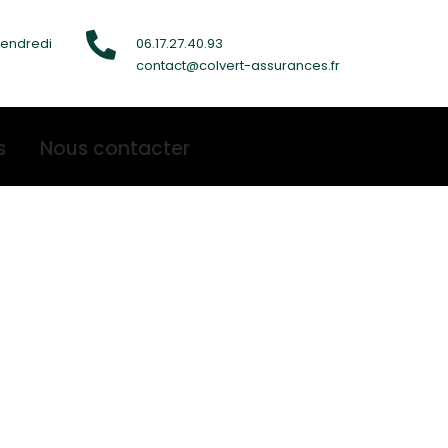
vendredi
06.17.27.40.93
contact@colvert-assurances.fr
s
Nous contacter