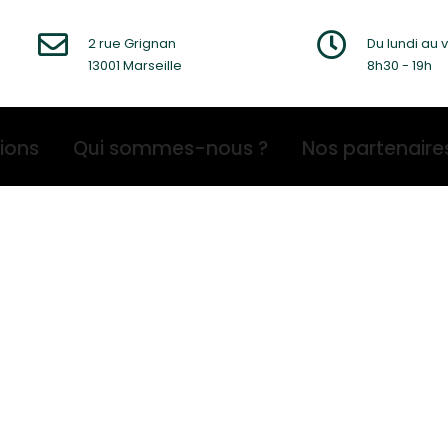
2 rue Grignan
Du lundi au 
13001 Marseille
8h30 - 19h
ions
Qui sommes-nous ?
Nos partenaire